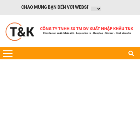
CHÀO MỪNG BẠN ĐẾN VỚI WEBSITE CÔNG TY XNK TK