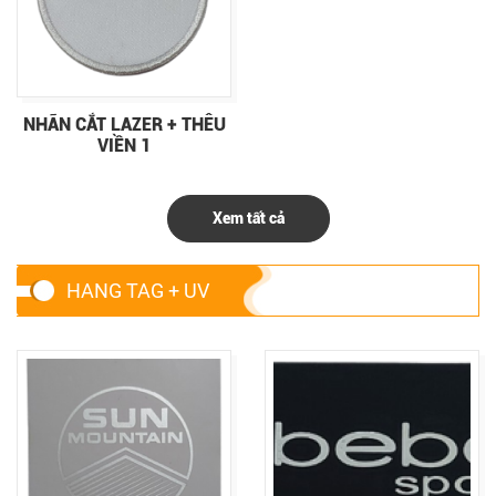
NHÃN CẮT LAZER + THÊU
VIỀN 1
Xem tất cả
HANG TAG + UV