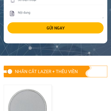
NHÃN CẮT LAZER + THÊU VIỀN