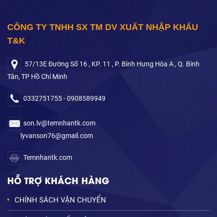
CÔNG TY TNHH SX TM DV XUẤT NHẬP KHẨU
T&K
57/13E Đường Số 16 , KP. 11 , P. Bình Hưng Hòa A , Q. Bình
Tân, TP Hồ Chí Minh
0332751755 - 0908589949
son.lv@temnhantk.com
lyvanson76@gmail.com
Temnhantk.com
HỖ TRỢ KHÁCH HÀNG
CHÍNH SÁCH VẬN CHUYỂN