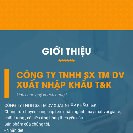
GIỚI THIỆU
CÔNG TY TNHH SX TM DV
XUẤT NHẬP KHẨU T&K
kính chào quý khách hàng !
CÔNG TY TNHH SX TM DV XUẤT NHẬP KHẨU T&K
Chúng tôi chuyên cung cấp tem nhãn ngành may mặt với giá rẻ,
chất lượng , có hiệu ứng bóng theo yêu cầu.
Sản phẩm của chúng tôi.
- Nhãn dệt.