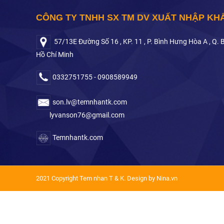
CÔNG TY TNHH SX TM DV XUẤT NHẬP KH
57/13E Đường Số 16 , KP. 11 , P. Bình Hưng Hòa A , Q. 
Hồ Chí Minh
0332751755 - 0908589949
son.lv@temnhantk.com
lyvanson76@gmail.com
Temnhantk.com
2021 Copyright Tem nhan T & K. Design by Nina.vn