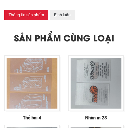
Thông tin sản phẩm
Bình luận
SẢN PHẨM CÙNG LOẠI
Thẻ bài 4
Nhãn in 28