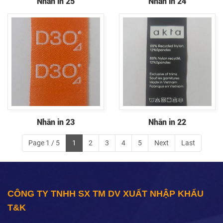
Nhãn in 25
Nhãn in 24
Nhãn in 23
Nhãn in 22
Page 1 / 5
1
2
3
4
5
Next
Last
CÔNG TY TNHH SX TM DV XUẤT NHẬP KHẨU
T&K