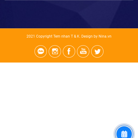
2021 Copyright Tem nhan T & K. Design by Nina.vn