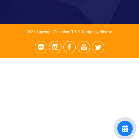
2021 Copyright Tem nhan T & K. Design by Nina.vn