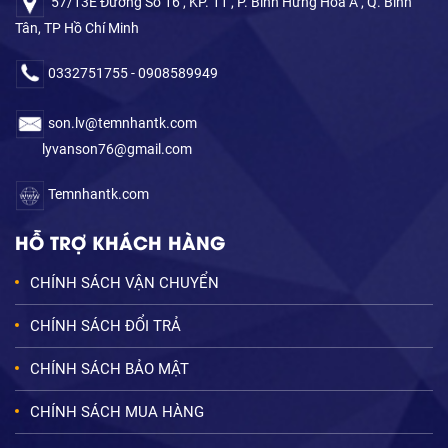
57/13E Đường Số 16 , KP. 11 , P. Bình Hưng Hòa A , Q. Bình
Tân, TP Hồ Chí Minh
0332751755 - 0908589949
son.lv@temnhantk.com
lyvanson76@gmail.com
Temnhantk.com
HỖ TRỢ KHÁCH HÀNG
CHÍNH SÁCH VẬN CHUYỂN
CHÍNH SÁCH ĐỔI TRẢ
CHÍNH SÁCH BẢO MẬT
CHÍNH SÁCH MUA HÀNG