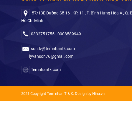
57/13E Đường Số 16 , KP. 11 , P. Bình Hưng Hòa A , Q. 
Hồ Chí Minh
0332751755 - 0908589949
son.lv@temnhantk.com
lyvanson76@gmail.com
Temnhantk.com
2021 Copyright Tem nhan T & K. Design by Nina.vn