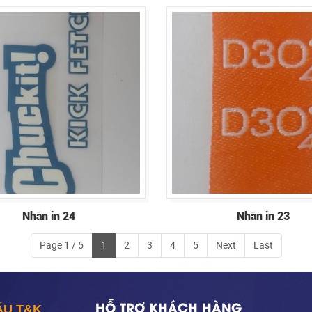
Nhãn in 24
Nhãn in 23
Page 1 / 5
1
2
3
4
5
Next
Last
HỖ TRỢ KHÁCH HÀNG
ẨU T&K