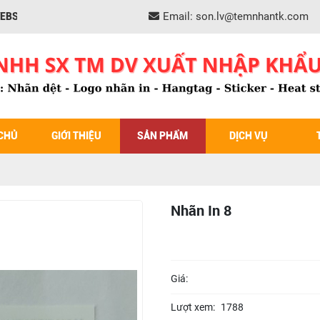
Email:
son.lv@temnhantk.com
NG TY XNK TK
CHỦ
GIỚI THIỆU
SẢN PHẨM
DỊCH VỤ
Nhãn In 8
Giá:
Lượt xem:
1788