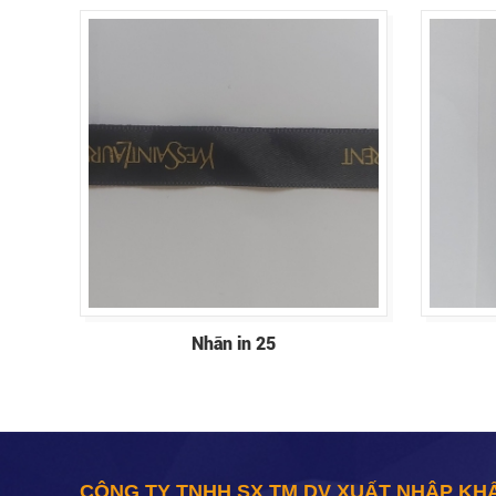
Nhãn in 25
CÔNG TY TNHH SX TM DV XUẤT NHẬP KH