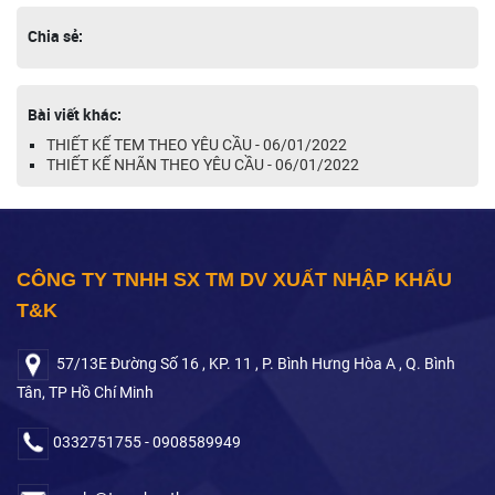
Chia sẻ:
Bài viết khác:
THIẾT KẾ TEM THEO YÊU CẦU - 06/01/2022
THIẾT KẾ NHÃN THEO YÊU CẦU - 06/01/2022
CÔNG TY TNHH SX TM DV XUẤT NHẬP KHẨU
T&K
57/13E Đường Số 16 , KP. 11 , P. Bình Hưng Hòa A , Q. Bình
Tân, TP Hồ Chí Minh
0332751755 - 0908589949