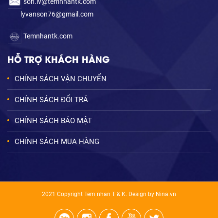
son.lv@temnhantk.com
lyvanson76@gmail.com
Temnhantk.com
HỖ TRỢ KHÁCH HÀNG
CHÍNH SÁCH VẬN CHUYỂN
CHÍNH SÁCH ĐỔI TRẢ
CHÍNH SÁCH BẢO MẬT
CHÍNH SÁCH MUA HÀNG
2021 Copyright Tem nhan T & K. Design by Nina.vn