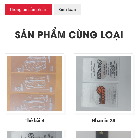
Thông tin sản phẩm
Bình luận
SẢN PHẨM CÙNG LOẠI
Thẻ bài 4
Nhãn in 28