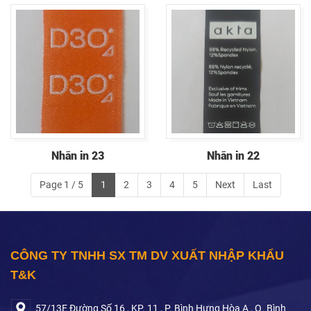
Nhãn in 23
Nhãn in 22
Page 1 / 5
1
2
3
4
5
Next
Last
CÔNG TY TNHH SX TM DV XUẤT NHẬP KHẨU
T&K
57/13E Đường Số 16 , KP. 11 , P. Bình Hưng Hòa A , Q. Bình